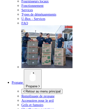
Fournisseurs locaux
Fonctionnement
Services
Types de déménagements
U-Box -
Services
FAQ
Propane
Propane
Retour au menu principal
Remplissage de propane
Accessoires pour le gril
Grils et fumoirs