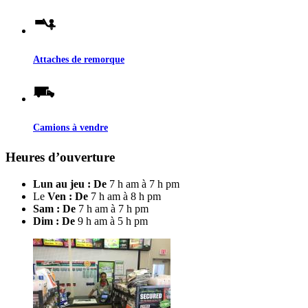
Attaches de remorque
Camions à vendre
Heures d’ouverture
Lun au jeu : De
7 h am à 7 h pm
Le
Ven : De
7 h am à 8 h pm
Sam : De
7 h am à 7 h pm
Dim : De
9 h am à 5 h pm