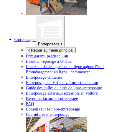
Entreposage
Entreposage
Retour au menu principal
Prix garanti pendant 1 an
Libre-entreposage à
U-Haul
Louez un déménagement en ligne aujourd’hui!
Emménagement en ligne : commencer
Entreposage climatisé
Entreposage de VR, de voiture et de bateau
Guide des tailles d'unités de libre-entreposage
Entreposage extérieur/accessible en voiture
Payer ma facture d'entreposage
FAQ
Conseils sur le libre-entreposage
Fournitures d’entreposage