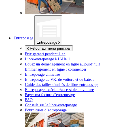
Entreposage
Entreposage
Retour au menu principal
Prix garanti pendant 1 an
Libre-entreposage à
U-Haul
Louez un déménagement en ligne aujourd’hui!
Emménagement en ligne : commencer
Entreposage climatisé
Entreposage de VR, de voiture et de bateau
Guide des tailles d'unités de libre-entreposage
Entreposage extérieur/accessible en voiture
Payer ma facture d'entreposage
FAQ
Conseils sur le libre-entreposage
Fournitures d’entreposage