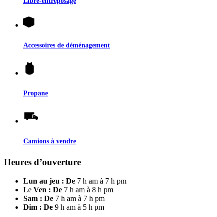
Libre-entreposage
Accessoires de déménagement
Propane
Camions à vendre
Heures d’ouverture
Lun au jeu : De
7 h am à 7 h pm
Le
Ven : De
7 h am à 8 h pm
Sam : De
7 h am à 7 h pm
Dim : De
9 h am à 5 h pm