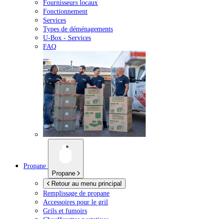
Fournisseurs locaux
Fonctionnement
Services
Types de déménagements
U-Box -
Services
FAQ
Propane
Propane
Retour au menu principal
Remplissage de propane
Accessoires pour le gril
Grils et fumoirs