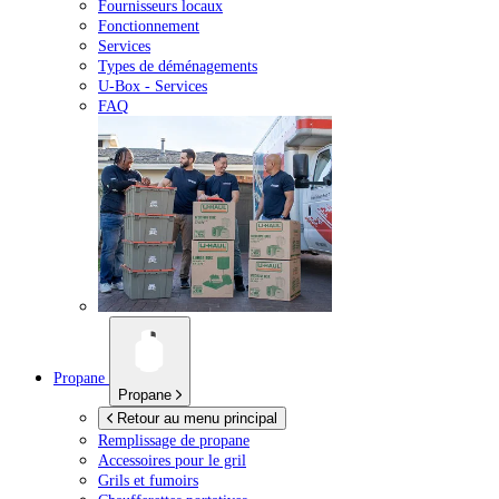
Fournisseurs locaux
Fonctionnement
Services
Types de déménagements
U-Box -
Services
FAQ
Propane
Propane
Retour au menu principal
Remplissage de propane
Accessoires pour le gril
Grils et fumoirs