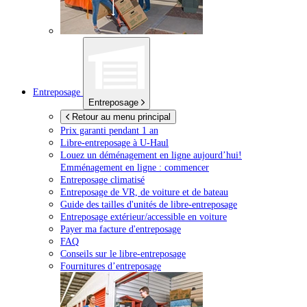
Entreposage
Entreposage
Retour au menu principal
Prix garanti pendant 1 an
Libre-entreposage à
U-Haul
Louez un déménagement en ligne aujourd’hui!
Emménagement en ligne : commencer
Entreposage climatisé
Entreposage de VR, de voiture et de bateau
Guide des tailles d'unités de libre-entreposage
Entreposage extérieur/accessible en voiture
Payer ma facture d'entreposage
FAQ
Conseils sur le libre-entreposage
Fournitures d’entreposage