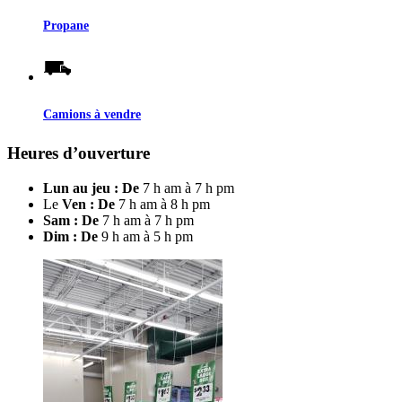
Propane
Camions à vendre
Heures d’ouverture
Lun au jeu : De
7 h am à 7 h pm
Le
Ven : De
7 h am à 8 h pm
Sam : De
7 h am à 7 h pm
Dim : De
9 h am à 5 h pm