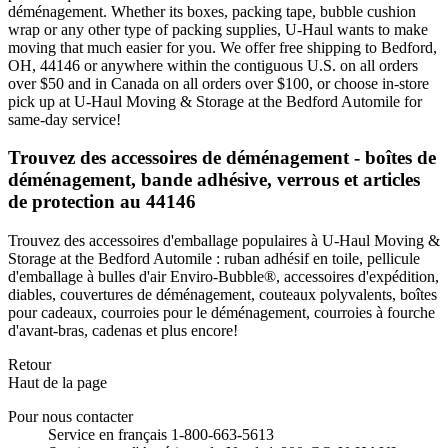
déménagement. Whether its boxes, packing tape, bubble cushion
wrap or any other type of packing supplies, U-Haul wants to make
moving that much easier for you. We offer free shipping to Bedford,
OH, 44146 or anywhere within the contiguous U.S. on all orders
over $50 and in Canada on all orders over $100, or choose in-store
pick up at U-Haul Moving & Storage at the Bedford Automile for
same-day service!
Trouvez des accessoires de déménagement - boîtes de
déménagement, bande adhésive, verrous et articles
de protection au 44146
Trouvez des accessoires d'emballage populaires à U-Haul Moving &
Storage at the Bedford Automile : ruban adhésif en toile, pellicule
d'emballage à bulles d'air Enviro-Bubble®, accessoires d'expédition,
diables, couvertures de déménagement, couteaux polyvalents, boîtes
pour cadeaux, courroies pour le déménagement, courroies à fourche
d'avant-bras, cadenas et plus encore!
Retour
Haut de la page
Pour nous contacter
Service en français 1-800-663-5613