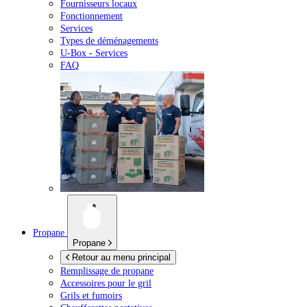
Fournisseurs locaux
Fonctionnement
Services
Types de déménagements
U-Box -
Services
FAQ
Propane
Propane
Retour au menu principal
Remplissage de propane
Accessoires pour le gril
Grils et fumoirs