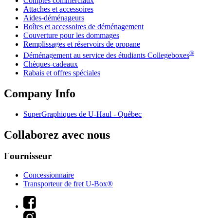
Comptes commerciaux
Attaches et accessoires
Aides-déménageurs
Boîtes et accessoires de déménagement
Couverture pour les dommages
Remplissages et réservoirs de propane
®
Déménagement au service des étudiants Collegeboxes
Chèques-cadeaux
Rabais et offres spéciales
Company Info
SuperGraphiques de
U-Haul
- Québec
Collaborez avec nous
Fournisseur
Concessionnaire
Transporteur de fret U-Box®