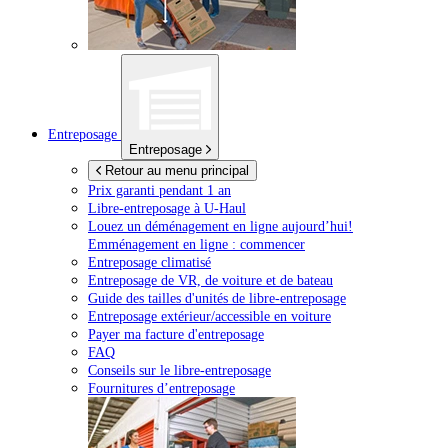
Entreposage
Entreposage
Retour au menu principal
Prix garanti pendant 1 an
Libre-entreposage à
U-Haul
Louez un déménagement en ligne aujourd’hui!
Emménagement en ligne : commencer
Entreposage climatisé
Entreposage de VR, de voiture et de bateau
Guide des tailles d'unités de libre-entreposage
Entreposage extérieur/accessible en voiture
Payer ma facture d'entreposage
FAQ
Conseils sur le libre-entreposage
Fournitures d’entreposage