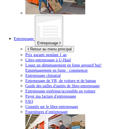
Entreposage
Entreposage
Retour au menu principal
Prix garanti pendant 1 an
Libre-entreposage à
U-Haul
Louez un déménagement en ligne aujourd’hui!
Emménagement en ligne : commencer
Entreposage climatisé
Entreposage de VR, de voiture et de bateau
Guide des tailles d'unités de libre-entreposage
Entreposage extérieur/accessible en voiture
Payer ma facture d'entreposage
FAQ
Conseils sur le libre-entreposage
Fournitures d’entreposage