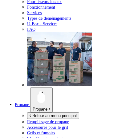
Fournisseurs locaux
Fonctionnement
Services
Types de déménagements
U-Box -
Services
FAQ
Propane
Propane
Retour au menu principal
Remplissage de propane
Accessoires pour le gril
Grils et fumoirs