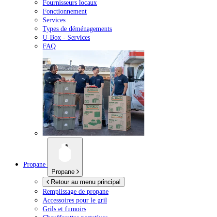
Fournisseurs locaux
Fonctionnement
Services
Types de déménagements
U-Box -
Services
FAQ
Propane
Propane
Retour au menu principal
Remplissage de propane
Accessoires pour le gril
Grils et fumoirs