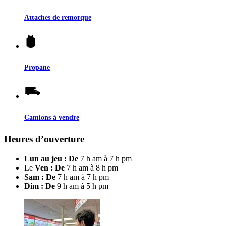
Attaches de remorque
Propane
Camions à vendre
Heures d’ouverture
Lun au jeu : De
7 h am à 7 h pm
Le
Ven : De
7 h am à 8 h pm
Sam : De
7 h am à 7 h pm
Dim : De
9 h am à 5 h pm