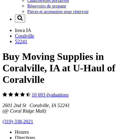
Chaufferettes portatives
Réservoirs de propane
Pièces et accessoires pour réservoir
Iowa
IA
Coralville
52241
Buy Moving Supplies in
Coralville, IA at U-Haul of
Coralville
10 693 évaluations
2601 2nd St Coralville, IA 52241
(@ Coral Ridge Mall)
(319) 338-2021
Heures
Directions