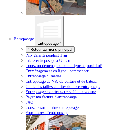
Entreposage
Entreposage
Retour au menu principal
Prix garanti pendant 1 an
Libre-entreposage à
U-Haul
Louez un déménagement en ligne aujourd’hui!
Emménagement en ligne : commencer
Entreposage climatisé
Entreposage de VR, de voiture et de bateau
Guide des tailles d'unités de libre-entreposage
Entreposage extérieur/accessible en voiture
Payer ma facture d'entreposage
FAQ
Conseils sur le libre-entreposage
Fournitures d’entreposage