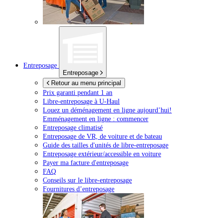
Entreposage
Entreposage
Retour au menu principal
Prix garanti pendant 1 an
Libre-entreposage à
U-Haul
Louez un déménagement en ligne aujourd’hui!
Emménagement en ligne : commencer
Entreposage climatisé
Entreposage de VR, de voiture et de bateau
Guide des tailles d'unités de libre-entreposage
Entreposage extérieur/accessible en voiture
Payer ma facture d'entreposage
FAQ
Conseils sur le libre-entreposage
Fournitures d’entreposage