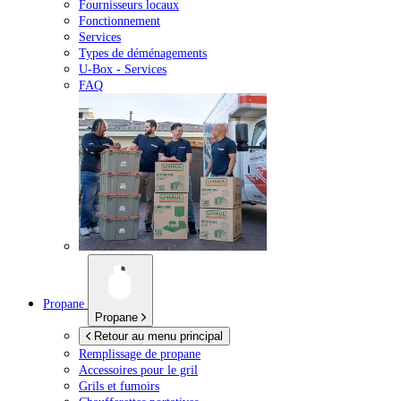
Fournisseurs locaux
Fonctionnement
Services
Types de déménagements
U-Box -
Services
FAQ
Propane
Propane
Retour au menu principal
Remplissage de propane
Accessoires pour le gril
Grils et fumoirs