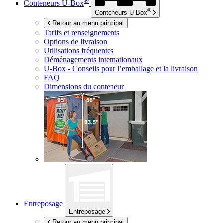
®
Conteneurs
U-Box
®
Conteneurs
U-Box
Retour au menu principal
Tarifs et renseignements
Options de livraison
Utilisations fréquentes
Déménagements internationaux
U-Box -
Conseils pour l’emballage et la livraison
FAQ
Dimensions du conteneur
Entreposage
Entreposage
Retour au menu principal