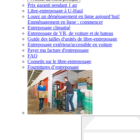
Prix garanti pendant 1 an
Libre-entreposage à
U-Haul
Louez un déménagement en ligne aujourd’hui!
Emménagement en ligne : commencer
Entreposage climatisé
Entreposage de VR, de voiture et de bateau
Guide des tailles d'unités de libre-entreposage
Entreposage extérieur/accessible en voiture
Payer ma facture d'entreposage
FAQ
Conseils sur le libre-entreposage
Fournitures d’entreposage