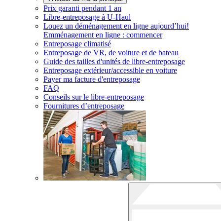
Prix garanti pendant 1 an
Libre-entreposage à
U-Haul
Louez un déménagement en ligne aujourd’hui!
Emménagement en ligne : commencer
Entreposage climatisé
Entreposage de VR, de voiture et de bateau
Guide des tailles d'unités de libre-entreposage
Entreposage extérieur/accessible en voiture
Payer ma facture d'entreposage
FAQ
Conseils sur le libre-entreposage
Fournitures d’entreposage