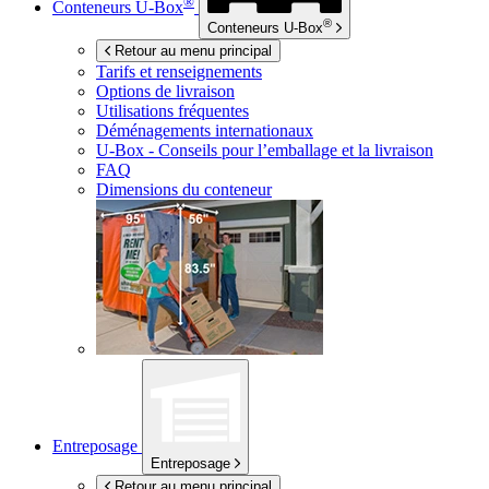
®
Conteneurs
U-Box
®
Conteneurs
U-Box
Retour au menu principal
Tarifs et renseignements
Options de livraison
Utilisations fréquentes
Déménagements internationaux
U-Box -
Conseils pour l’emballage et la livraison
FAQ
Dimensions du conteneur
Entreposage
Entreposage
Retour au menu principal