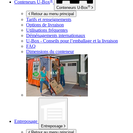
®
Conteneurs
U-Box
®
Conteneurs
U-Box
Retour au menu principal
Tarifs et renseignements
Options de livraison
Utilisations fréquentes
Déménagements internationaux
U-Box -
Conseils pour l’emballage et la livraison
FAQ
Dimensions du conteneur
Entreposage
Entreposage
Retour au menu principal