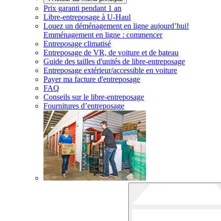
Prix garanti pendant 1 an
Libre-entreposage à
U-Haul
Louez un déménagement en ligne aujourd’hui!
Emménagement en ligne : commencer
Entreposage climatisé
Entreposage de VR, de voiture et de bateau
Guide des tailles d'unités de libre-entreposage
Entreposage extérieur/accessible en voiture
Payer ma facture d'entreposage
FAQ
Conseils sur le libre-entreposage
Fournitures d’entreposage