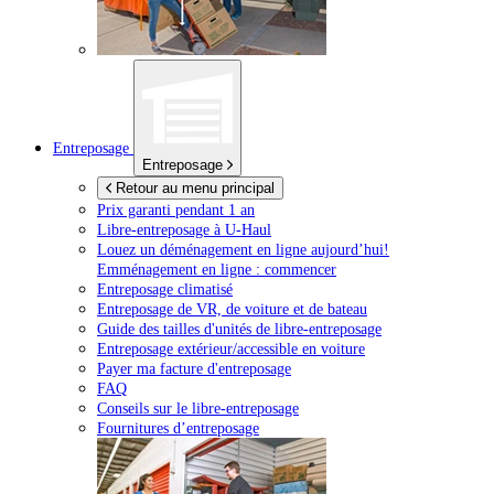
Entreposage
Entreposage
Retour au menu principal
Prix garanti pendant 1 an
Libre-entreposage à
U-Haul
Louez un déménagement en ligne aujourd’hui!
Emménagement en ligne : commencer
Entreposage climatisé
Entreposage de VR, de voiture et de bateau
Guide des tailles d'unités de libre-entreposage
Entreposage extérieur/accessible en voiture
Payer ma facture d'entreposage
FAQ
Conseils sur le libre-entreposage
Fournitures d’entreposage