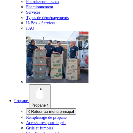
Fournisseurs locaux
Fonctionnement
Services
Types de déménagements
U-Box -
Services
FAQ
Propane
Propane
Retour au menu principal
Remplissage de propane
Accessoires pour le gril
Grils et fumoirs