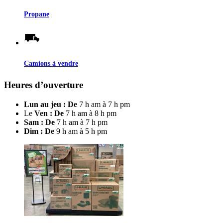
Propane
Camions à vendre
Heures d’ouverture
Lun au jeu : De
7 h am à 7 h pm
Le
Ven : De
7 h am à 8 h pm
Sam : De
7 h am à 7 h pm
Dim : De
9 h am à 5 h pm