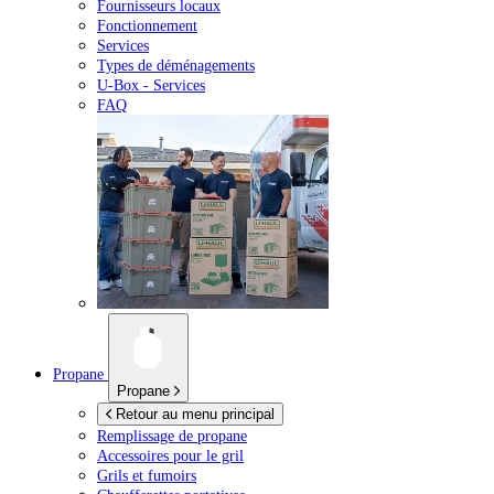
Fournisseurs locaux
Fonctionnement
Services
Types de déménagements
U-Box -
Services
FAQ
Propane
Propane
Retour au menu principal
Remplissage de propane
Accessoires pour le gril
Grils et fumoirs