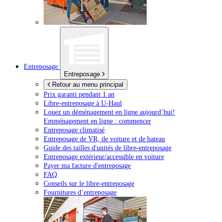
Entreposage
Entreposage
Retour au menu principal
Prix garanti pendant 1 an
Libre-entreposage à
U-Haul
Louez un déménagement en ligne aujourd’hui!
Emménagement en ligne : commencer
Entreposage climatisé
Entreposage de VR, de voiture et de bateau
Guide des tailles d'unités de libre-entreposage
Entreposage extérieur/accessible en voiture
Payer ma facture d'entreposage
FAQ
Conseils sur le libre-entreposage
Fournitures d’entreposage