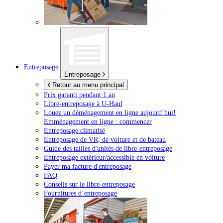
Entreposage
Entreposage
Retour au menu principal
Prix garanti pendant 1 an
Libre-entreposage à
U-Haul
Louez un déménagement en ligne aujourd’hui!
Emménagement en ligne : commencer
Entreposage climatisé
Entreposage de VR, de voiture et de bateau
Guide des tailles d'unités de libre-entreposage
Entreposage extérieur/accessible en voiture
Payer ma facture d'entreposage
FAQ
Conseils sur le libre-entreposage
Fournitures d’entreposage