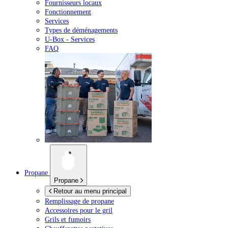
Fournisseurs locaux
Fonctionnement
Services
Types de déménagements
U-Box -
Services
FAQ
Propane
Propane
Retour au menu principal
Remplissage de propane
Accessoires pour le gril
Grils et fumoirs