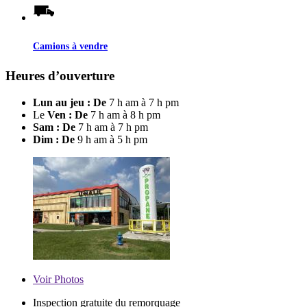
Camions à vendre
Heures d’ouverture
Lun au jeu : De
7 h am à 7 h pm
Le
Ven : De
7 h am à 8 h pm
Sam : De
7 h am à 7 h pm
Dim : De
9 h am à 5 h pm
Voir
Photos
Inspection gratuite du remorquage