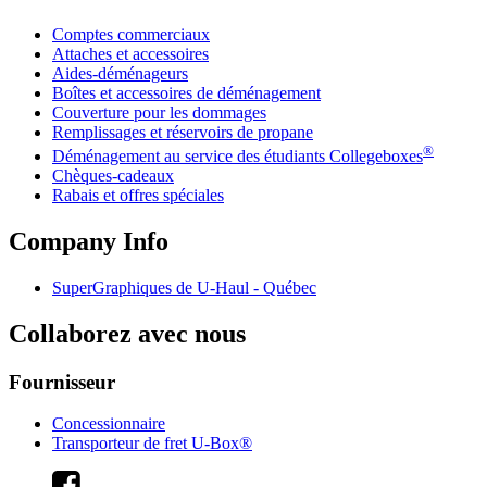
Comptes commerciaux
Attaches et accessoires
Aides-déménageurs
Boîtes et accessoires de déménagement
Couverture pour les dommages
Remplissages et réservoirs de propane
®
Déménagement au service des étudiants Collegeboxes
Chèques-cadeaux
Rabais et offres spéciales
Company Info
SuperGraphiques de
U-Haul
- Québec
Collaborez avec nous
Fournisseur
Concessionnaire
Transporteur de fret U-Box®