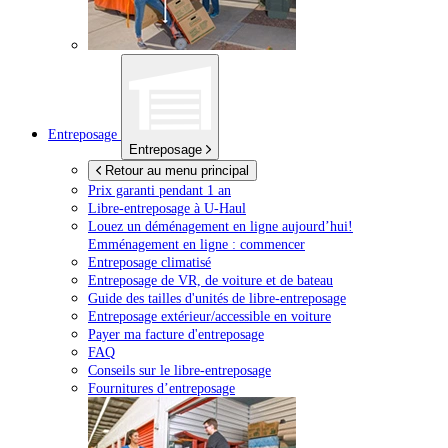
Entreposage
Entreposage
Retour au menu principal
Prix garanti pendant 1 an
Libre-entreposage à
U-Haul
Louez un déménagement en ligne aujourd’hui!
Emménagement en ligne : commencer
Entreposage climatisé
Entreposage de VR, de voiture et de bateau
Guide des tailles d'unités de libre-entreposage
Entreposage extérieur/accessible en voiture
Payer ma facture d'entreposage
FAQ
Conseils sur le libre-entreposage
Fournitures d’entreposage