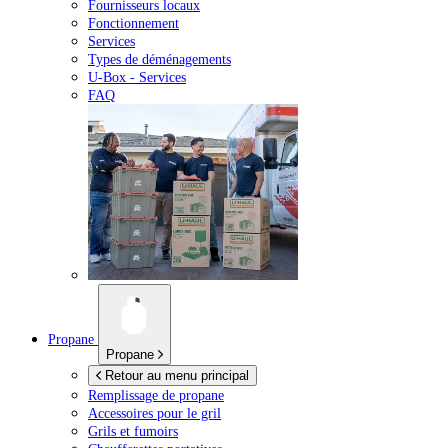
Fournisseurs locaux
Fonctionnement
Services
Types de déménagements
U-Box -
Services
FAQ
Propane
Propane
Retour au menu principal
Remplissage de propane
Accessoires pour le gril
Grils et fumoirs