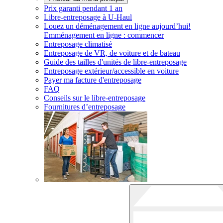
Prix garanti pendant 1 an
Libre-entreposage à
U-Haul
Louez un déménagement en ligne aujourd’hui!
Emménagement en ligne : commencer
Entreposage climatisé
Entreposage de VR, de voiture et de bateau
Guide des tailles d'unités de libre-entreposage
Entreposage extérieur/accessible en voiture
Payer ma facture d'entreposage
FAQ
Conseils sur le libre-entreposage
Fournitures d’entreposage