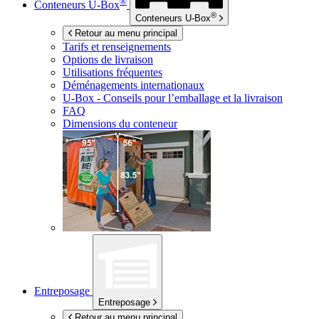
®
Conteneurs
U-Box
®
Conteneurs
U-Box
Retour au menu principal
Tarifs et renseignements
Options de livraison
Utilisations fréquentes
Déménagements internationaux
U-Box -
Conseils pour l’emballage et la livraison
FAQ
Dimensions du conteneur
Entreposage
Entreposage
Retour au menu principal