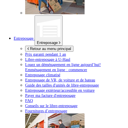
Entreposage
Entreposage
Retour au menu principal
Prix garanti pendant 1 an
Libre-entreposage à
U-Haul
Louez un déménagement en ligne aujourd’hui!
Emménagement en ligne : commencer
Entreposage climatisé
Entreposage de VR, de voiture et de bateau
Guide des tailles d'unités de libre-entreposage
Entreposage extérieur/accessible en voiture
Payer ma facture d'entreposage
FAQ
Conseils sur le libre-entreposage
Fournitures d’entreposage