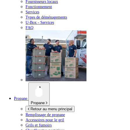
Fournisseurs locaux
Fonctionnement
Services
Types de déménagements
U-Box -
Services
FAQ
Propane
Propane
Retour au menu principal
Remplissage de propane
Accessoires pour le gril
Grils et fumoirs