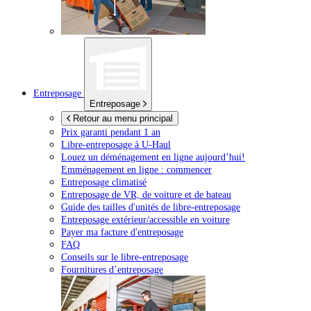
Entreposage
Entreposage
Retour au menu principal
Prix garanti pendant 1 an
Libre-entreposage à
U-Haul
Louez un déménagement en ligne aujourd’hui!
Emménagement en ligne : commencer
Entreposage climatisé
Entreposage de VR, de voiture et de bateau
Guide des tailles d'unités de libre-entreposage
Entreposage extérieur/accessible en voiture
Payer ma facture d'entreposage
FAQ
Conseils sur le libre-entreposage
Fournitures d’entreposage