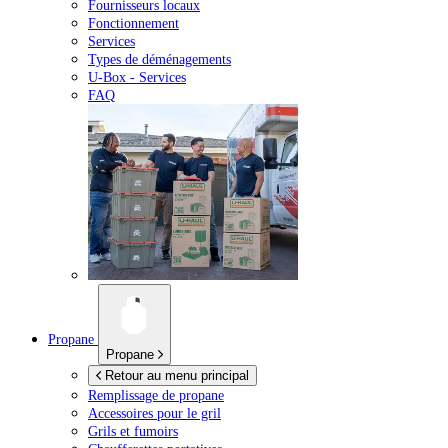
Fournisseurs locaux
Fonctionnement
Services
Types de déménagements
U-Box -
Services
FAQ
Propane
Propane
Retour au menu principal
Remplissage de propane
Accessoires pour le gril
Grils et fumoirs