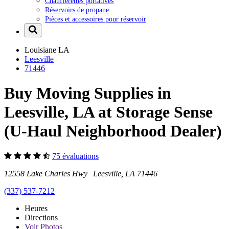
Chaufferettes portatives
Réservoirs de propane
Pièces et accessoires pour réservoir
Louisiane
LA
Leesville
71446
Buy Moving Supplies in
Leesville, LA at Storage Sense
(U-Haul Neighborhood Dealer)
75 évaluations
12558 Lake Charles Hwy Leesville, LA 71446
(337) 537-7212
Heures
Directions
Voir
Photos