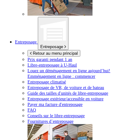
Entreposage
Entreposage
Retour au menu principal
Prix garanti pendant 1 an
Libre-entreposage à
U-Haul
Louez un déménagement en ligne aujourd’hui!
Emménagement en ligne : commencer
Entreposage climatisé
Entreposage de VR, de voiture et de bateau
Guide des tailles d'unités de libre-entreposage
Entreposage extérieur/accessible en voiture
Payer ma facture d'entreposage
FAQ
Conseils sur le libre-entreposage
Fournitures d’entreposage