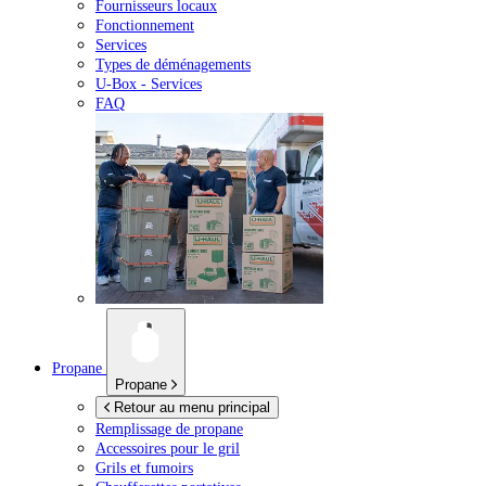
Fournisseurs locaux
Fonctionnement
Services
Types de déménagements
U-Box -
Services
FAQ
Propane
Propane
Retour au menu principal
Remplissage de propane
Accessoires pour le gril
Grils et fumoirs