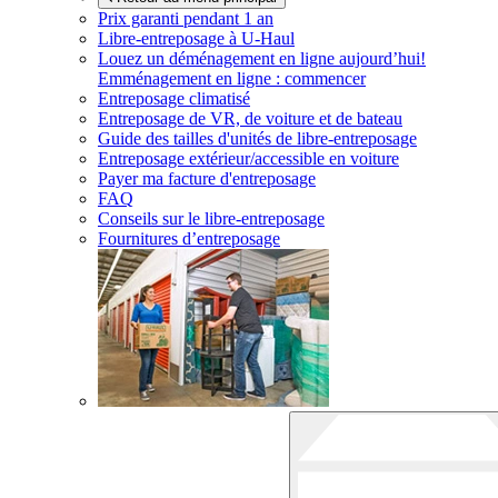
Prix garanti pendant 1 an
Libre-entreposage à
U-Haul
Louez un déménagement en ligne aujourd’hui!
Emménagement en ligne : commencer
Entreposage climatisé
Entreposage de VR, de voiture et de bateau
Guide des tailles d'unités de libre-entreposage
Entreposage extérieur/accessible en voiture
Payer ma facture d'entreposage
FAQ
Conseils sur le libre-entreposage
Fournitures d’entreposage