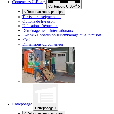
®
Conteneurs
U-Box
®
Conteneurs
U-Box
Retour au menu principal
Tarifs et renseignements
Options de livraison
Utilisations fréquentes
Déménagements internationaux
U-Box -
Conseils pour l’emballage et la livraison
FAQ
Dimensions du conteneur
Entreposage
Entreposage
Retour au menu principal