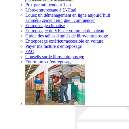
Prix garanti pendant 1 an
Libre-entreposage à
U-Haul
Louez un déménagement en ligne aujourd’hui!
Emménagement en ligne : commencer
Entreposage climatisé
Entreposage de VR, de voiture et de bateau
Guide des tailles d'unités de libre-entreposage
Entreposage extérieur/accessible en voiture
Payer ma facture d'entreposage
FAQ
Conseils sur le libre-entreposage
Fournitures d’entreposage