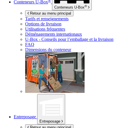
®
Conteneurs
U-Box
®
Conteneurs
U-Box
Retour au menu principal
Tarifs et renseignements
Options de livraison
Utilisations fréquentes
Déménagements internationaux
U-Box -
Conseils pour l’emballage et la livraison
FAQ
Dimensions du conteneur
Entreposage
Entreposage
Retour au menu principal