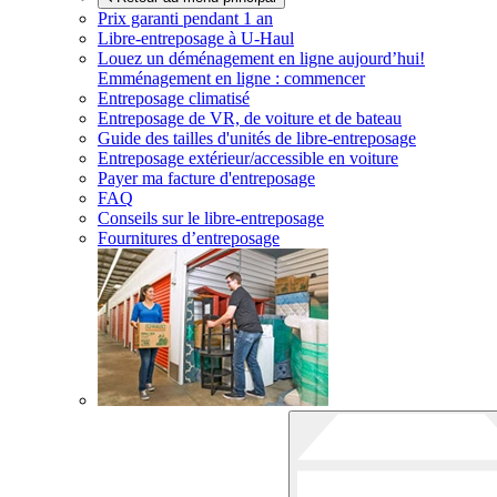
Prix garanti pendant 1 an
Libre-entreposage à
U-Haul
Louez un déménagement en ligne aujourd’hui!
Emménagement en ligne : commencer
Entreposage climatisé
Entreposage de VR, de voiture et de bateau
Guide des tailles d'unités de libre-entreposage
Entreposage extérieur/accessible en voiture
Payer ma facture d'entreposage
FAQ
Conseils sur le libre-entreposage
Fournitures d’entreposage