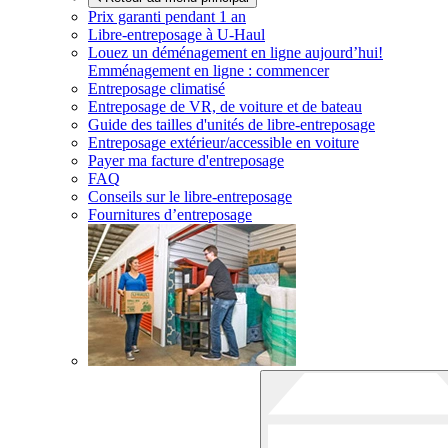
Prix garanti pendant 1 an
Libre-entreposage à
U-Haul
Louez un déménagement en ligne aujourd’hui!
Emménagement en ligne : commencer
Entreposage climatisé
Entreposage de VR, de voiture et de bateau
Guide des tailles d'unités de libre-entreposage
Entreposage extérieur/accessible en voiture
Payer ma facture d'entreposage
FAQ
Conseils sur le libre-entreposage
Fournitures d’entreposage