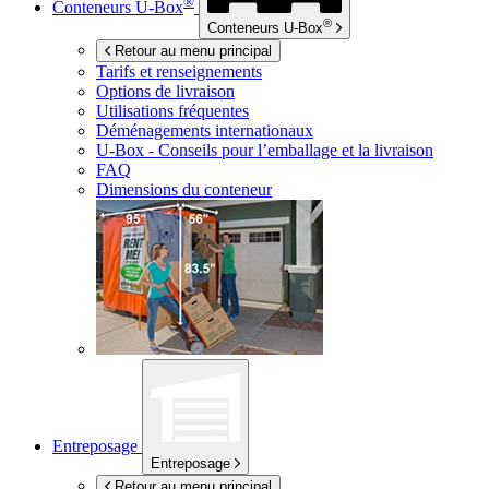
®
Conteneurs
U-Box
®
Conteneurs
U-Box
Retour au menu principal
Tarifs et renseignements
Options de livraison
Utilisations fréquentes
Déménagements internationaux
U-Box -
Conseils pour l’emballage et la livraison
FAQ
Dimensions du conteneur
Entreposage
Entreposage
Retour au menu principal