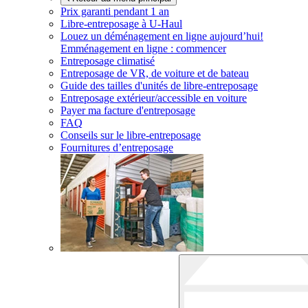
Prix garanti pendant 1 an
Libre-entreposage à
U-Haul
Louez un déménagement en ligne aujourd’hui!
Emménagement en ligne : commencer
Entreposage climatisé
Entreposage de VR, de voiture et de bateau
Guide des tailles d'unités de libre-entreposage
Entreposage extérieur/accessible en voiture
Payer ma facture d'entreposage
FAQ
Conseils sur le libre-entreposage
Fournitures d’entreposage