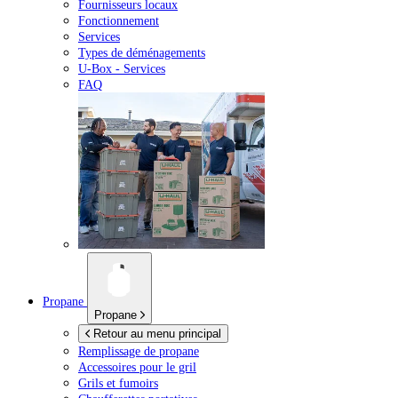
Fournisseurs locaux
Fonctionnement
Services
Types de déménagements
U-Box -
Services
FAQ
Propane
Propane
Retour au menu principal
Remplissage de propane
Accessoires pour le gril
Grils et fumoirs