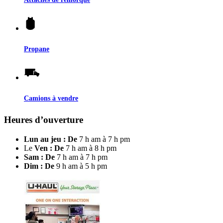
Propane
Camions à vendre
Heures d’ouverture
Lun au jeu : De
7 h am à 7 h pm
Le
Ven : De
7 h am à 8 h pm
Sam : De
7 h am à 7 h pm
Dim : De
9 h am à 5 h pm