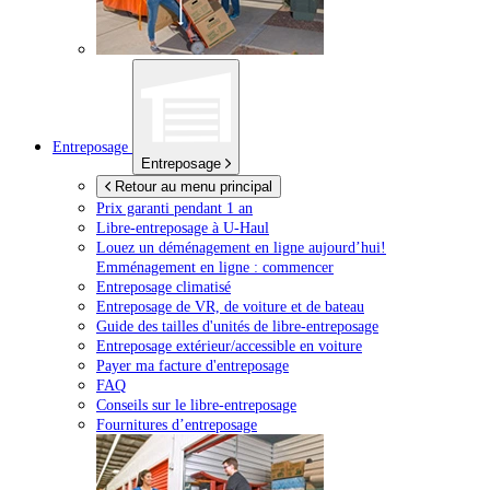
Entreposage
Entreposage
Retour au menu principal
Prix garanti pendant 1 an
Libre-entreposage à
U-Haul
Louez un déménagement en ligne aujourd’hui!
Emménagement en ligne : commencer
Entreposage climatisé
Entreposage de VR, de voiture et de bateau
Guide des tailles d'unités de libre-entreposage
Entreposage extérieur/accessible en voiture
Payer ma facture d'entreposage
FAQ
Conseils sur le libre-entreposage
Fournitures d’entreposage