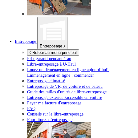
Entreposage
Entreposage
Retour au menu principal
Prix garanti pendant 1 an
Libre-entreposage à
U-Haul
Louez un déménagement en ligne aujourd’hui!
Emménagement en ligne : commencer
Entreposage climatisé
Entreposage de VR, de voiture et de bateau
Guide des tailles d'unités de libre-entreposage
Entreposage extérieur/accessible en voiture
Payer ma facture d'entreposage
FAQ
Conseils sur le libre-entreposage
Fournitures d’entreposage