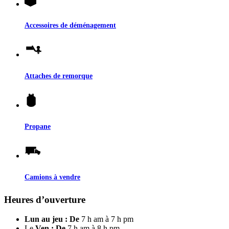
Accessoires de déménagement
Attaches de remorque
Propane
Camions à vendre
Heures d’ouverture
Lun au jeu : De
7 h am à 7 h pm
Le
Ven : De
7 h am à 8 h pm