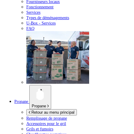
Fournisseurs locaux
Fonctionnement
Services
Types de déménagements
U-Box -
Services
FAQ
Propane
Propane
Retour au menu principal
Remplissage de propane
Accessoires pour le gril
Grils et fumoirs