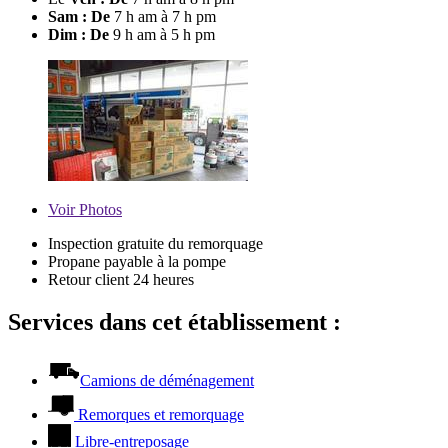
Sam : De
7 h am à 7 h pm
Dim : De
9 h am à 5 h pm
Voir
Photos
Inspection gratuite du remorquage
Propane payable à la pompe
Retour client 24 heures
Services dans cet établissement :
Camions de déménagement
Remorques et remorquage
Libre-entreposage