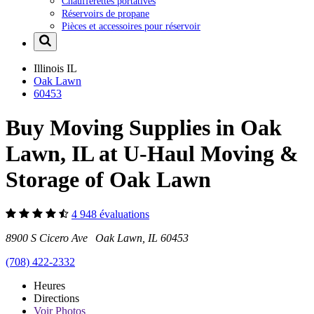
Chaufferettes portatives
Réservoirs de propane
Pièces et accessoires pour réservoir
Illinois
IL
Oak Lawn
60453
Buy Moving Supplies in Oak
Lawn, IL at U-Haul Moving &
Storage of Oak Lawn
4 948 évaluations
8900 S Cicero Ave Oak Lawn, IL 60453
(708) 422-2332
Heures
Directions
Voir
Photos