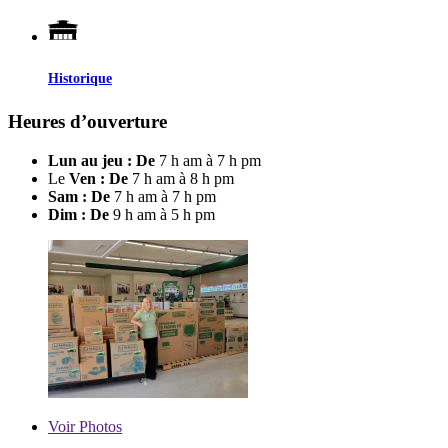
Historique
Heures d’ouverture
Lun au jeu : De
7 h am à 7 h pm
Le
Ven : De
7 h am à 8 h pm
Sam : De
7 h am à 7 h pm
Dim : De
9 h am à 5 h pm
Voir
Photos