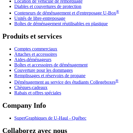
Location de véhicule de remorquage
Diables et couvertures de protection
®
Conteneurs de déménagement et d'entreposage
U-Box
Unités de libre-entreposage
Boîtes de déménagement réutilisables en plastique
Produits et services
Comptes commerciaux
Attaches et accessoires
Aides-déménageurs
Boîtes et accessoires de déménagement
Couverture pour les dommages
Remplissages et réservoirs de propane
®
Déménagement au service des étudiants Collegeboxes
Chèques-cadeaux
Rabais et offres spéciales
Company Info
SuperGraphiques de
U-Haul
- Québec
Collaborez avec nous