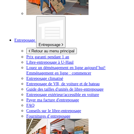
Entreposage
Entreposage
Retour au menu principal
Prix garanti pendant 1 an
Libre-entreposage à
U-Haul
Louez un déménagement en ligne aujourd’hui!
Emménagement en ligne : commencer
Entreposage climatisé
Entreposage de VR, de voiture et de bateau
Guide des tailles d'unités de libre-entreposage
Entreposage extérieur/accessible en voiture
Payer ma facture d'entreposage
FAQ
Conseils sur le libre-entreposage
Fournitures d’entreposage