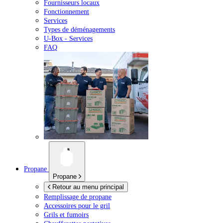
Fournisseurs locaux
Fonctionnement
Services
Types de déménagements
U-Box -
Services
FAQ
Propane
Propane
Retour au menu principal
Remplissage de propane
Accessoires pour le gril
Grils et fumoirs