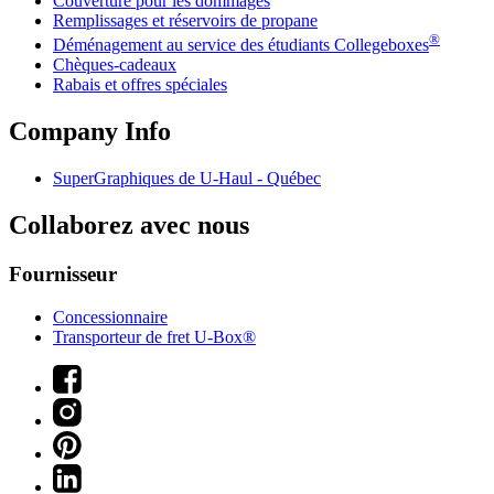
Couverture pour les dommages
Remplissages et réservoirs de propane
®
Déménagement au service des étudiants Collegeboxes
Chèques-cadeaux
Rabais et offres spéciales
Company Info
SuperGraphiques de
U-Haul
- Québec
Collaborez avec nous
Fournisseur
Concessionnaire
Transporteur de fret U-Box®