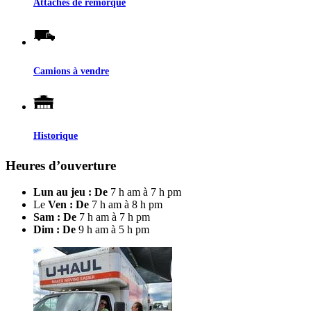
Attaches de remorque
Camions à vendre
Historique
Heures d’ouverture
Lun au jeu : De
7 h am à 7 h pm
Le
Ven : De
7 h am à 8 h pm
Sam : De
7 h am à 7 h pm
Dim : De
9 h am à 5 h pm