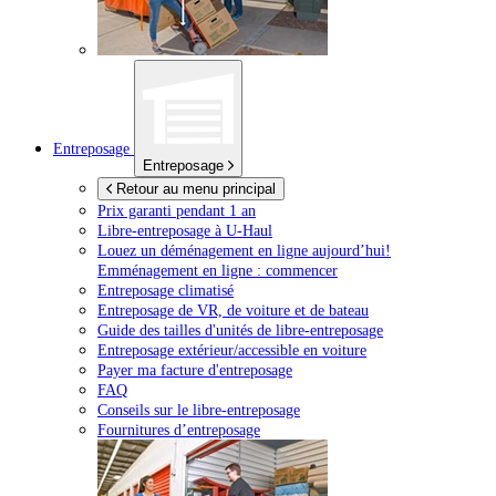
Entreposage
Entreposage
Retour au menu principal
Prix garanti pendant 1 an
Libre-entreposage à
U-Haul
Louez un déménagement en ligne aujourd’hui!
Emménagement en ligne : commencer
Entreposage climatisé
Entreposage de VR, de voiture et de bateau
Guide des tailles d'unités de libre-entreposage
Entreposage extérieur/accessible en voiture
Payer ma facture d'entreposage
FAQ
Conseils sur le libre-entreposage
Fournitures d’entreposage