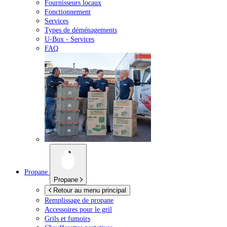
Fournisseurs locaux
Fonctionnement
Services
Types de déménagements
U-Box -
Services
FAQ
Propane
Propane
Retour au menu principal
Remplissage de propane
Accessoires pour le gril
Grils et fumoirs