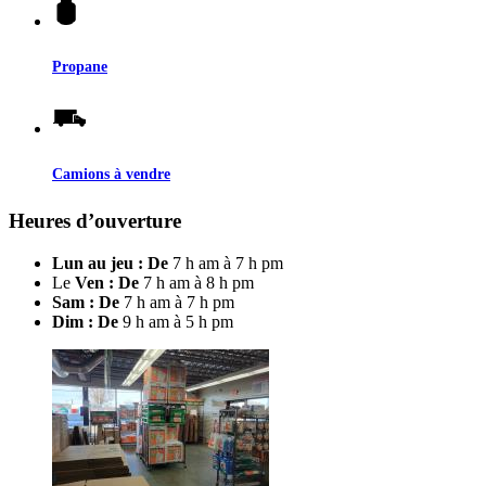
Propane
Camions à vendre
Heures d’ouverture
Lun au jeu : De
7 h am à 7 h pm
Le
Ven : De
7 h am à 8 h pm
Sam : De
7 h am à 7 h pm
Dim : De
9 h am à 5 h pm