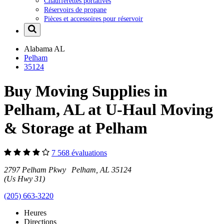
Chaufferettes portatives
Réservoirs de propane
Pièces et accessoires pour réservoir
Alabama
AL
Pelham
35124
Buy Moving Supplies in
Pelham, AL at U-Haul Moving
& Storage at Pelham
7 568 évaluations
2797 Pelham Pkwy Pelham, AL 35124
(Us Hwy 31)
(205) 663-3220
Heures
Directions