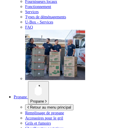
Fournisseurs locaux
Fonctionnement
Services
Types de déménagements
U-Box -
Services
FAQ
Propane
Propane
Retour au menu principal
Remplissage de propane
Accessoires pour le gril
Grils et fumoirs