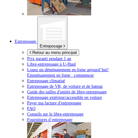
Entreposage
Entreposage
Retour au menu principal
Prix garanti pendant 1 an
Libre-entreposage à
U-Haul
Louez un déménagement en ligne aujourd’hui!
Emménagement en ligne : commencer
Entreposage climatisé
Entreposage de VR, de voiture et de bateau
Guide des tailles d'unités de libre-entreposage
Entreposage extérieur/accessible en voiture
Payer ma facture d'entreposage
FAQ
Conseils sur le libre-entreposage
Fournitures d’entreposage