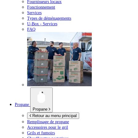
Fournisseurs locaux
Fonctionnement
Services
Types de déménagements
U-Box -
Services
FAQ
Propane
Propane
Retour au menu principal
Remplissage de propane
Accessoires pour le gril
Grils et fumoirs