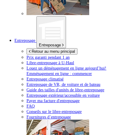
Entreposage
Entreposage
Retour au menu principal
Prix garanti pendant 1 an
Libre-entreposage à
U-Haul
Louez un déménagement en ligne aujourd’hui!
Emménagement en ligne : commencer
Entreposage climatisé
Entreposage de VR, de voiture et de bateau
Guide des tailles d'unités de libre-entreposage
Entreposage extérieur/accessible en voiture
Payer ma facture d'entreposage
FAQ
Conseils sur le libre-entreposage
Fournitures d’entreposage