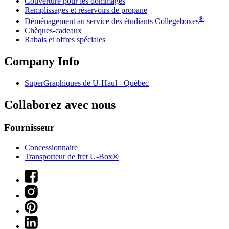
Couverture pour les dommages
Remplissages et réservoirs de propane
®
Déménagement au service des étudiants Collegeboxes
Chèques-cadeaux
Rabais et offres spéciales
Company Info
SuperGraphiques de
U-Haul
- Québec
Collaborez avec nous
Fournisseur
Concessionnaire
Transporteur de fret U-Box®