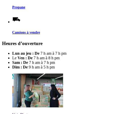
Propane
Camions à vendre
Heures d’ouverture
Lun au jeu : De
7 h am à 7 h pm
Le
Ven : De
7 h am à 8 h pm
Sam : De
7 h am à 7 h pm
Dim : De
9 h am à 5 h pm