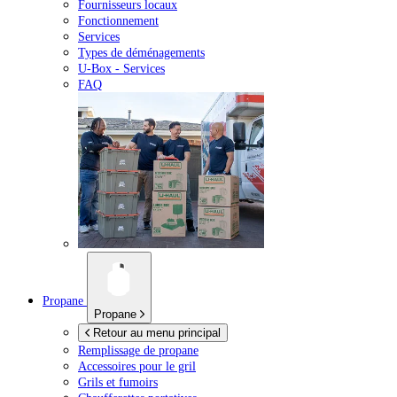
Fournisseurs locaux
Fonctionnement
Services
Types de déménagements
U-Box -
Services
FAQ
Propane
Propane
Retour au menu principal
Remplissage de propane
Accessoires pour le gril
Grils et fumoirs