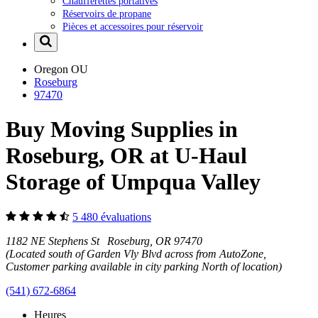
Chaufferettes portatives
Réservoirs de propane
Pièces et accessoires pour réservoir
Oregon
OU
Roseburg
97470
Buy Moving Supplies in
Roseburg, OR at U-Haul
Storage of Umpqua Valley
5 480 évaluations
1182 NE Stephens St Roseburg, OR 97470
(Located south of Garden Vly Blvd across from AutoZone,
Customer parking available in city parking North of location)
(541) 672-6864
Heures