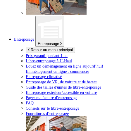
Entreposage
Entreposage
Retour au menu principal
Prix garanti pendant 1 an
Libre-entreposage à
U-Haul
Louez un déménagement en ligne aujourd’hui!
Emménagement en ligne : commencer
Entreposage climatisé
Entreposage de VR, de voiture et de bateau
Guide des tailles d'unités de libre-entreposage
Entreposage extérieur/accessible en voiture
Payer ma facture d'entreposage
FAQ
Conseils sur le libre-entreposage
Fournitures d’entreposage