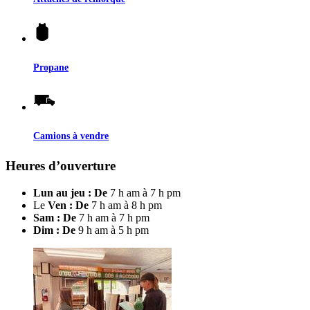
Propane
Camions à vendre
Heures d’ouverture
Lun au jeu : De
7 h am à 7 h pm
Le
Ven : De
7 h am à 8 h pm
Sam : De
7 h am à 7 h pm
Dim : De
9 h am à 5 h pm