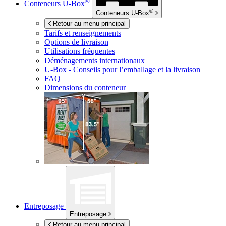
®
Conteneurs
U-Box
®
Conteneurs
U-Box
Retour au menu principal
Tarifs et renseignements
Options de livraison
Utilisations fréquentes
Déménagements internationaux
U-Box -
Conseils pour l’emballage et la livraison
FAQ
Dimensions du conteneur
Entreposage
Entreposage
Retour au menu principal