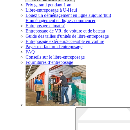
Prix garanti pendant 1 an
Libre-entreposage à
U-Haul
Louez un déménagement en ligne aujourd’hui!
Emménagement en ligne : commencer
Entreposage climatisé
Entreposage de VR, de voiture et de bateau
Guide des tailles d'unités de libre-entreposage
Entreposage extérieur/accessible en voiture
Payer ma facture d'entreposage
FAQ
Conseils sur le libre-entreposage
Fournitures d’entreposage