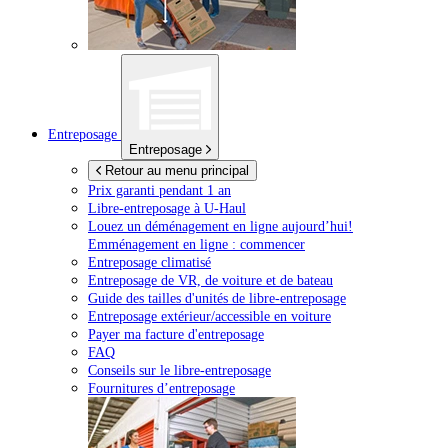
Entreposage
Entreposage
Retour au menu principal
Prix garanti pendant 1 an
Libre-entreposage à
U-Haul
Louez un déménagement en ligne aujourd’hui!
Emménagement en ligne : commencer
Entreposage climatisé
Entreposage de VR, de voiture et de bateau
Guide des tailles d'unités de libre-entreposage
Entreposage extérieur/accessible en voiture
Payer ma facture d'entreposage
FAQ
Conseils sur le libre-entreposage
Fournitures d’entreposage