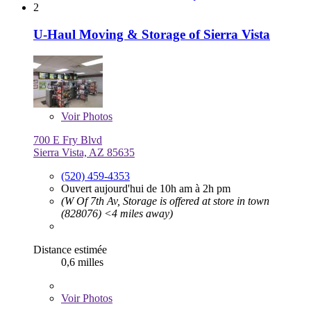
2
U-Haul Moving & Storage of Sierra Vista
Voir
Photos
700 E Fry Blvd
Sierra Vista, AZ 85635
(520) 459-4353
Ouvert aujourd'hui de 10h am à 2h pm
(W Of 7th Av, Storage is offered at store in town
(828076) <4 miles away)
Distance estimée
0,6 milles
Voir
Photos