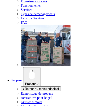
Fournisseurs locaux
Fonctionnement
Services
Types de déménagements
U-Box -
Services
FAQ
Propane
Propane
Retour au menu principal
Remplissage de propane
Accessoires pour le gril
Grils et fumoirs