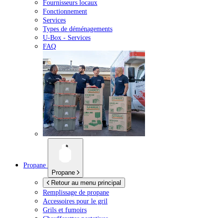
Fournisseurs locaux
Fonctionnement
Services
Types de déménagements
U-Box -
Services
FAQ
Propane
Propane
Retour au menu principal
Remplissage de propane
Accessoires pour le gril
Grils et fumoirs