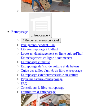
Entreposage
Entreposage
Retour au menu principal
Prix garanti pendant 1 an
Libre-entreposage à
U-Haul
Louez un déménagement en ligne aujourd’hui!
Emménagement en ligne : commencer
Entreposage climatisé
Entreposage de VR, de voiture et de bateau
Guide des tailles d'unités de libre-entreposage
Entreposage extérieur/accessible en voiture
Payer ma facture d'entreposage
FAQ
Conseils sur le libre-entreposage
Fournitures d’entreposage