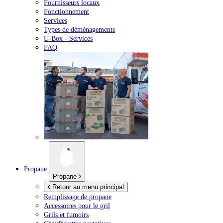
Fournisseurs locaux
Fonctionnement
Services
Types de déménagements
U-Box -
Services
FAQ
Propane
Propane
Retour au menu principal
Remplissage de propane
Accessoires pour le gril
Grils et fumoirs