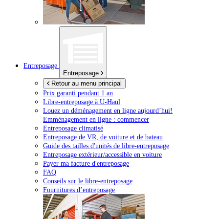
Entreposage
Entreposage
Retour au menu principal
Prix garanti pendant 1 an
Libre-entreposage à
U-Haul
Louez un déménagement en ligne aujourd’hui!
Emménagement en ligne : commencer
Entreposage climatisé
Entreposage de VR, de voiture et de bateau
Guide des tailles d'unités de libre-entreposage
Entreposage extérieur/accessible en voiture
Payer ma facture d'entreposage
FAQ
Conseils sur le libre-entreposage
Fournitures d’entreposage