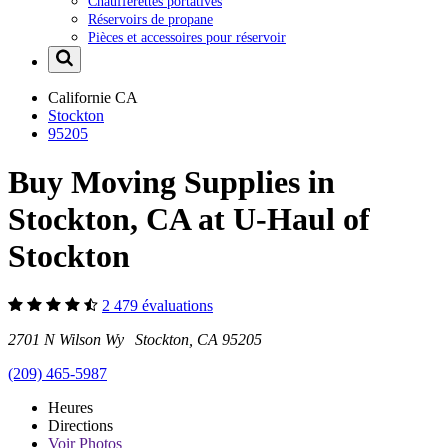
Chaufferettes portatives
Réservoirs de propane
Pièces et accessoires pour réservoir
Californie
CA
Stockton
95205
Buy Moving Supplies in
Stockton, CA at U-Haul of
Stockton
2 479 évaluations
2701 N Wilson Wy Stockton, CA 95205
(209) 465-5987
Heures
Directions
Voir
Photos