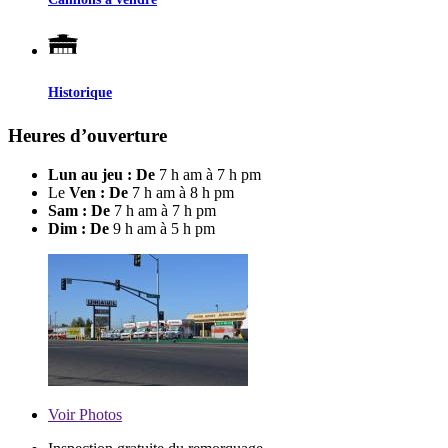
Historique
Heures d’ouverture
Lun au jeu : De
7 h am à 7 h pm
Le
Ven : De
7 h am à 8 h pm
Sam : De
7 h am à 7 h pm
Dim : De
9 h am à 5 h pm
Voir
Photos