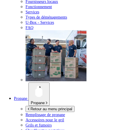
Fournisseurs locaux
Fonctionnement
Services
Types de déménagements
U-Box -
Services
FAQ
Propane
Propane
Retour au menu principal
Remplissage de propane
Accessoires pour le gril
Grils et fumoirs