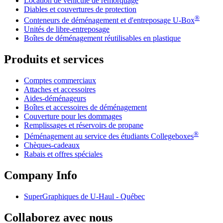
Location de véhicule de remorquage
Diables et couvertures de protection
®
Conteneurs de déménagement et d'entreposage
U-Box
Unités de libre-entreposage
Boîtes de déménagement réutilisables en plastique
Produits et services
Comptes commerciaux
Attaches et accessoires
Aides-déménageurs
Boîtes et accessoires de déménagement
Couverture pour les dommages
Remplissages et réservoirs de propane
®
Déménagement au service des étudiants Collegeboxes
Chèques-cadeaux
Rabais et offres spéciales
Company Info
SuperGraphiques de
U-Haul
- Québec
Collaborez avec nous