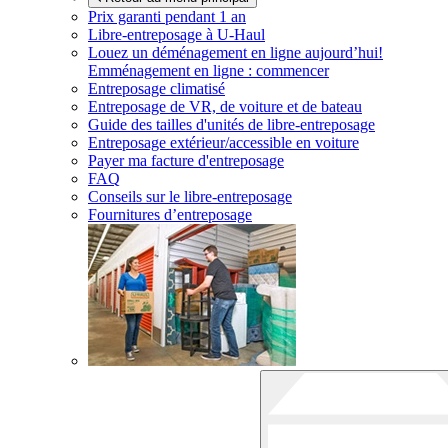
Prix garanti pendant 1 an
Libre-entreposage à
U-Haul
Louez un déménagement en ligne aujourd’hui!
Emménagement en ligne : commencer
Entreposage climatisé
Entreposage de VR, de voiture et de bateau
Guide des tailles d'unités de libre-entreposage
Entreposage extérieur/accessible en voiture
Payer ma facture d'entreposage
FAQ
Conseils sur le libre-entreposage
Fournitures d’entreposage