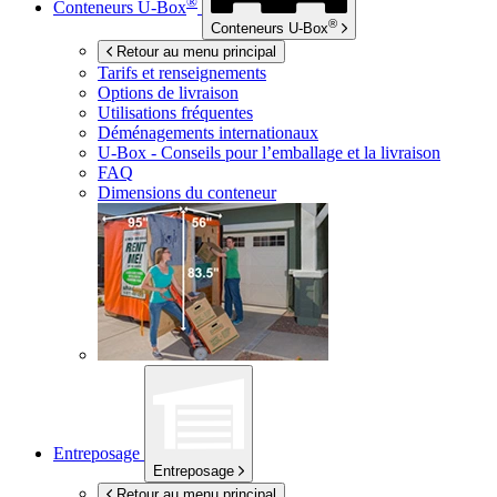
®
Conteneurs
U-Box
®
Conteneurs
U-Box
Retour au menu principal
Tarifs et renseignements
Options de livraison
Utilisations fréquentes
Déménagements internationaux
U-Box -
Conseils pour l’emballage et la livraison
FAQ
Dimensions du conteneur
Entreposage
Entreposage
Retour au menu principal