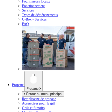
Fournisseurs locaux
Fonctionnement
Services
Types de déménagements
U-Box -
Services
FAQ
Propane
Propane
Retour au menu principal
Remplissage de propane
Accessoires pour le gril
Grils et fumoirs