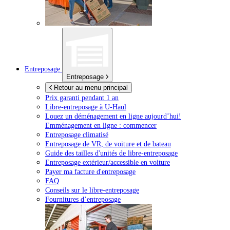
Entreposage
Entreposage
Retour au menu principal
Prix garanti pendant 1 an
Libre-entreposage à
U-Haul
Louez un déménagement en ligne aujourd’hui!
Emménagement en ligne : commencer
Entreposage climatisé
Entreposage de VR, de voiture et de bateau
Guide des tailles d'unités de libre-entreposage
Entreposage extérieur/accessible en voiture
Payer ma facture d'entreposage
FAQ
Conseils sur le libre-entreposage
Fournitures d’entreposage