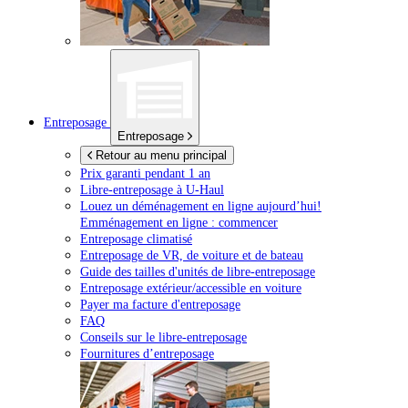
Entreposage
Entreposage
Retour au menu principal
Prix garanti pendant 1 an
Libre-entreposage à
U-Haul
Louez un déménagement en ligne aujourd’hui!
Emménagement en ligne : commencer
Entreposage climatisé
Entreposage de VR, de voiture et de bateau
Guide des tailles d'unités de libre-entreposage
Entreposage extérieur/accessible en voiture
Payer ma facture d'entreposage
FAQ
Conseils sur le libre-entreposage
Fournitures d’entreposage