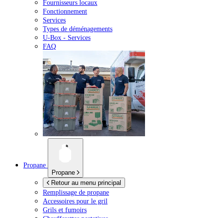
Fournisseurs locaux
Fonctionnement
Services
Types de déménagements
U-Box -
Services
FAQ
Propane
Propane
Retour au menu principal
Remplissage de propane
Accessoires pour le gril
Grils et fumoirs