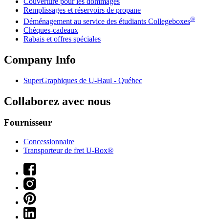
Couverture pour les dommages
Remplissages et réservoirs de propane
®
Déménagement au service des étudiants Collegeboxes
Chèques-cadeaux
Rabais et offres spéciales
Company Info
SuperGraphiques de
U-Haul
- Québec
Collaborez avec nous
Fournisseur
Concessionnaire
Transporteur de fret U-Box®