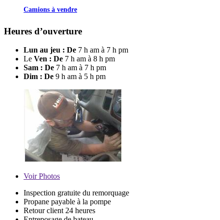
Camions à vendre
Heures d’ouverture
Lun au jeu : De
7 h am à 7 h pm
Le
Ven : De
7 h am à 8 h pm
Sam : De
7 h am à 7 h pm
Dim : De
9 h am à 5 h pm
Voir
Photos
Inspection gratuite du remorquage
Propane payable à la pompe
Retour client 24 heures
Entreposage de bateau