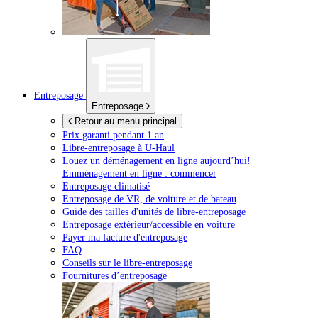
Entreposage
Entreposage
Retour au menu principal
Prix garanti pendant 1 an
Libre-entreposage à
U-Haul
Louez un déménagement en ligne aujourd’hui!
Emménagement en ligne : commencer
Entreposage climatisé
Entreposage de VR, de voiture et de bateau
Guide des tailles d'unités de libre-entreposage
Entreposage extérieur/accessible en voiture
Payer ma facture d'entreposage
FAQ
Conseils sur le libre-entreposage
Fournitures d’entreposage