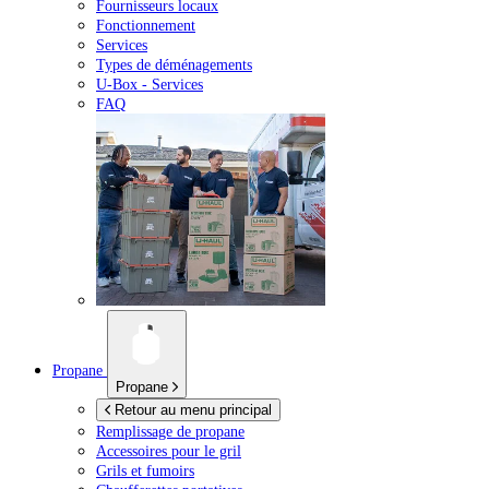
Fournisseurs locaux
Fonctionnement
Services
Types de déménagements
U-Box -
Services
FAQ
Propane
Propane
Retour au menu principal
Remplissage de propane
Accessoires pour le gril
Grils et fumoirs