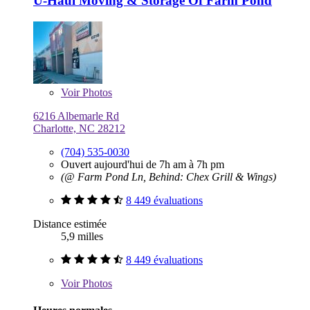
U-Haul Moving & Storage Of Farm Pond
Voir
Photos
6216 Albemarle Rd
Charlotte, NC 28212
(704) 535-0030
Ouvert aujourd'hui de 7h am à 7h pm
(@ Farm Pond Ln, Behind: Chex Grill & Wings)
8 449 évaluations
Distance estimée
5,9 milles
8 449 évaluations
Voir
Photos