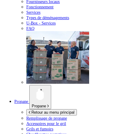
Fournisseurs locaux
Fonctionnement
Services
Types de déménagements
U-Box -
Services
FAQ
Propane
Propane
Retour au menu principal
Remplissage de propane
Accessoires pour le gril
Grils et fumoirs