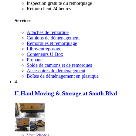
Inspection gratuite du remorquage
Retour client 24 heures
Services
Attaches de remorque
Camions de déménagement
Remorques et remorquage
Libre-entreposage
Conteneurs U-Box
Propane
Solde de camions et de remorques
Accessoires de déménagement
Boîtes de déménagement en plastique
4
U-Haul Moving & Storage at South Blvd
Voir
Photos