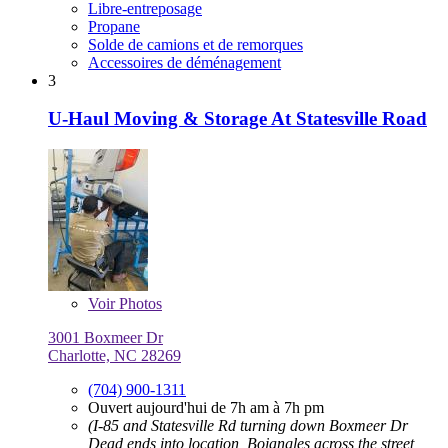
Libre-entreposage
Propane
Solde de camions et de remorques
Accessoires de déménagement
3
U-Haul Moving & Storage At Statesville Road
Voir
Photos
3001 Boxmeer Dr
Charlotte, NC 28269
(704) 900-1311
Ouvert aujourd'hui de 7h am à 7h pm
(I-85 and Statesville Rd turning down Boxmeer Dr
Dead ends into location, Bojangles across the street