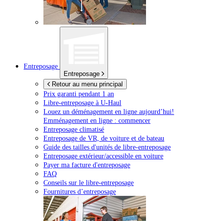
Entreposage
Entreposage
Retour au menu principal
Prix garanti pendant 1 an
Libre-entreposage à
U-Haul
Louez un déménagement en ligne aujourd’hui!
Emménagement en ligne : commencer
Entreposage climatisé
Entreposage de VR, de voiture et de bateau
Guide des tailles d'unités de libre-entreposage
Entreposage extérieur/accessible en voiture
Payer ma facture d'entreposage
FAQ
Conseils sur le libre-entreposage
Fournitures d’entreposage