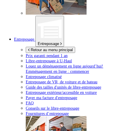
Entreposage
Entreposage
Retour au menu principal
Prix garanti pendant 1 an
Libre-entreposage à
U-Haul
Louez un déménagement en ligne aujourd’hui!
Emménagement en ligne : commencer
Entreposage climatisé
Entreposage de VR, de voiture et de bateau
Guide des tailles d'unités de libre-entreposage
Entreposage extérieur/accessible en voiture
Payer ma facture d'entreposage
FAQ
Conseils sur le libre-entreposage
Fournitures d’entreposage