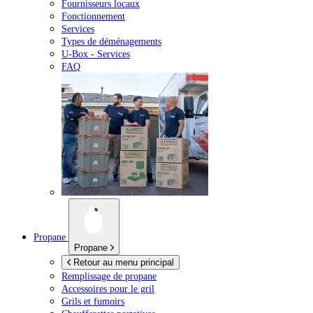
Fournisseurs locaux
Fonctionnement
Services
Types de déménagements
U-Box -
Services
FAQ
Propane
Propane
Retour au menu principal
Remplissage de propane
Accessoires pour le gril
Grils et fumoirs