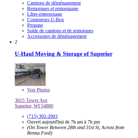
Camions de déménagement
Remorques et remorquage
Libre-entreposage
Conteneurs U-Box
Propane
Solde de camions et de remorques
Accessoires de déménagement
2
U-Haul Moving & Storage of Superior
Voir
Photos
3015 Tower Ave
Superior, WI 54880
(715) 392-2903
Ouvert aujourd'hui de 7h am à 7h pm
(On Tower Between 28th and 31st St, Across from
Benna Ford)