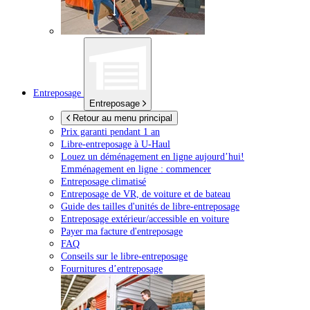
Entreposage
Entreposage
Retour au menu principal
Prix garanti pendant 1 an
Libre-entreposage à
U-Haul
Louez un déménagement en ligne aujourd’hui!
Emménagement en ligne : commencer
Entreposage climatisé
Entreposage de VR, de voiture et de bateau
Guide des tailles d'unités de libre-entreposage
Entreposage extérieur/accessible en voiture
Payer ma facture d'entreposage
FAQ
Conseils sur le libre-entreposage
Fournitures d’entreposage