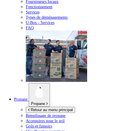
Fournisseurs locaux
Fonctionnement
Services
Types de déménagements
U-Box -
Services
FAQ
Propane
Propane
Retour au menu principal
Remplissage de propane
Accessoires pour le gril
Grils et fumoirs