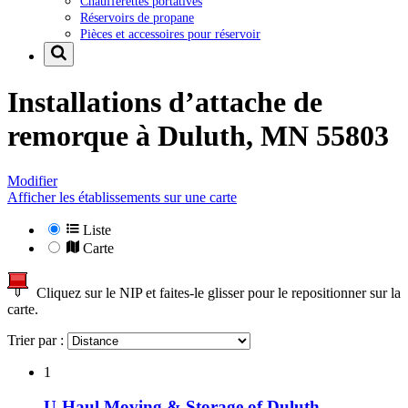
Chaufferettes portatives
Réservoirs de propane
Pièces et accessoires pour réservoir
Installations d’attache de
remorque à
Duluth, MN 55803
Modifier
Afficher les établissements sur une carte
Liste
Carte
Cliquez sur le NIP et faites-le glisser pour le repositionner sur la
carte.
Trier par :
1
U-Haul Moving & Storage of Duluth