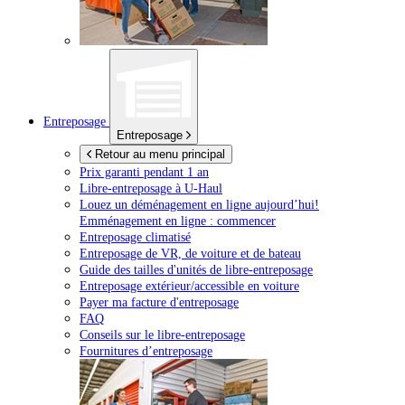
Entreposage
Entreposage
Retour au menu principal
Prix garanti pendant 1 an
Libre-entreposage à
U-Haul
Louez un déménagement en ligne aujourd’hui!
Emménagement en ligne : commencer
Entreposage climatisé
Entreposage de VR, de voiture et de bateau
Guide des tailles d'unités de libre-entreposage
Entreposage extérieur/accessible en voiture
Payer ma facture d'entreposage
FAQ
Conseils sur le libre-entreposage
Fournitures d’entreposage