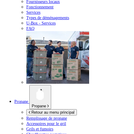
Fournisseurs locaux
Fonctionnement
Services
Types de déménagements
U-Box -
Services
FAQ
Propane
Propane
Retour au menu principal
Remplissage de propane
Accessoires pour le gril
Grils et fumoirs