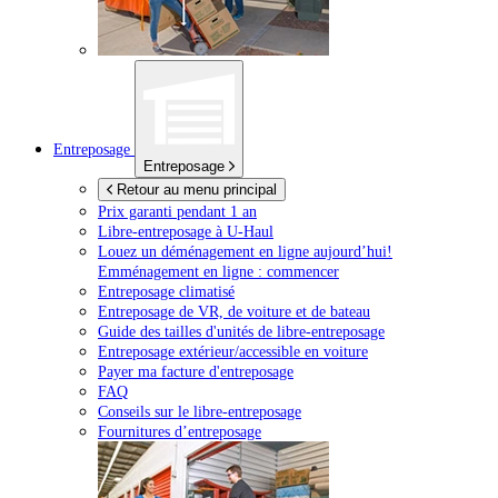
Entreposage
Entreposage
Retour au menu principal
Prix garanti pendant 1 an
Libre-entreposage à
U-Haul
Louez un déménagement en ligne aujourd’hui!
Emménagement en ligne : commencer
Entreposage climatisé
Entreposage de VR, de voiture et de bateau
Guide des tailles d'unités de libre-entreposage
Entreposage extérieur/accessible en voiture
Payer ma facture d'entreposage
FAQ
Conseils sur le libre-entreposage
Fournitures d’entreposage