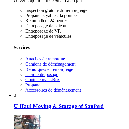
Ouvert aujourd'hui de 9h am à 5h pm
Inspection gratuite du remorquage
Propane payable à la pompe
Retour client 24 heures
Entreposage de bateau
Entreposage de VR
Entreposage de véhicules
Services
Attaches de remorque
Camions de déménagement
Remorques et remorquage
Libre-entreposage
Conteneurs U-Box
Propane
Accessoires de déménagement
3
U-Haul Moving & Storage of Sanford