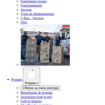
Fournisseurs locaux
Fonctionnement
Services
Types de déménagements
U-Box -
Services
FAQ
Propane
Propane
Retour au menu principal
Remplissage de propane
Accessoires pour le gril
Grils et fumoirs