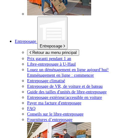
Entreposage
Entreposage
Retour au menu principal
Prix garanti pendant 1 an
Libre-entreposage à
U-Haul
Louez un déménagement en ligne aujourd’hui!
Emménagement en ligne : commencer
Entreposage climatisé
Entreposage de VR, de voiture et de bateau
Guide des tailles d'unités de libre-entreposage
Entreposage extérieur/accessible en voiture
Payer ma facture d'entreposage
FAQ
Conseils sur le libre-entreposage
Fournitures d’entreposage