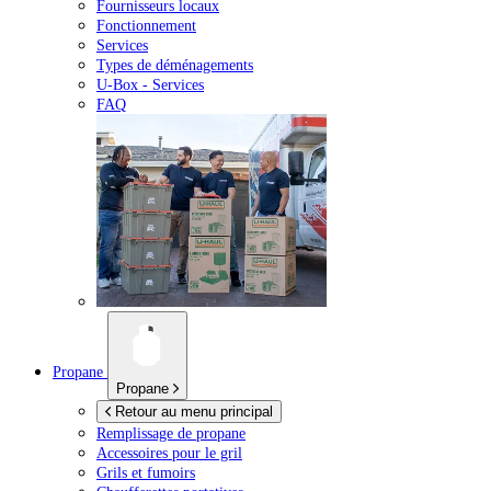
Fournisseurs locaux
Fonctionnement
Services
Types de déménagements
U-Box -
Services
FAQ
Propane
Propane
Retour au menu principal
Remplissage de propane
Accessoires pour le gril
Grils et fumoirs