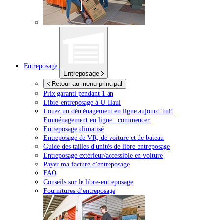
Entreposage
Entreposage
Retour au menu principal
Prix garanti pendant 1 an
Libre-entreposage à
U-Haul
Louez un déménagement en ligne aujourd’hui!
Emménagement en ligne : commencer
Entreposage climatisé
Entreposage de VR, de voiture et de bateau
Guide des tailles d'unités de libre-entreposage
Entreposage extérieur/accessible en voiture
Payer ma facture d'entreposage
FAQ
Conseils sur le libre-entreposage
Fournitures d’entreposage