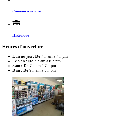
Camions à vendre
Historique
Heures d’ouverture
Lun au jeu : De
7 h am à 7 h pm
Le
Ven : De
7 h am à 8 h pm
Sam : De
7 h am à 7 h pm
Dim : De
9 h am à 5 h pm