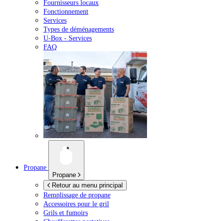
Fournisseurs locaux
Fonctionnement
Services
Types de déménagements
U-Box -
Services
FAQ
Propane
Propane
Retour au menu principal
Remplissage de propane
Accessoires pour le gril
Grils et fumoirs