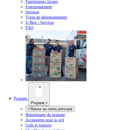
Fournisseurs locaux
Fonctionnement
Services
Types de déménagements
U-Box -
Services
FAQ
Propane
Propane
Retour au menu principal
Remplissage de propane
Accessoires pour le gril
Grils et fumoirs