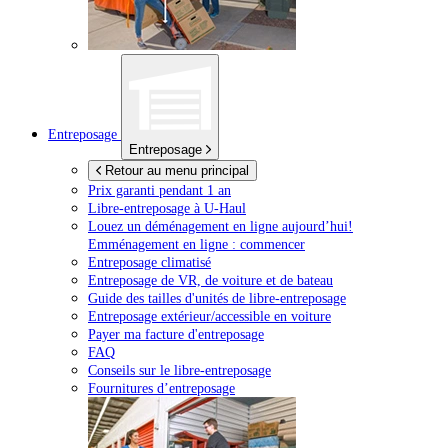
Entreposage
Entreposage
Retour au menu principal
Prix garanti pendant 1 an
Libre-entreposage à
U-Haul
Louez un déménagement en ligne aujourd’hui!
Emménagement en ligne : commencer
Entreposage climatisé
Entreposage de VR, de voiture et de bateau
Guide des tailles d'unités de libre-entreposage
Entreposage extérieur/accessible en voiture
Payer ma facture d'entreposage
FAQ
Conseils sur le libre-entreposage
Fournitures d’entreposage