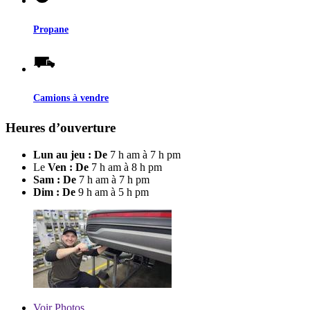
Propane
Camions à vendre
Heures d’ouverture
Lun au jeu : De
7 h am à 7 h pm
Le
Ven : De
7 h am à 8 h pm
Sam : De
7 h am à 7 h pm
Dim : De
9 h am à 5 h pm
Voir
Photos