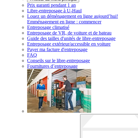
Prix garanti pendant 1 an
Libre-entreposage à
U-Haul
Louez un déménagement en ligne aujourd’hui!
Emménagement en ligne : commencer
Entreposage climatisé
Entreposage de VR, de voiture et de bateau
Guide des tailles d'unités de libre-entreposage
Entreposage extérieur/accessible en voiture
Payer ma facture d'entreposage
FAQ
Conseils sur le libre-entreposage
Fournitures d’entreposage