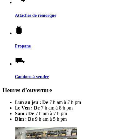
Attaches de remorque
Propane
Camions à vendre
Heures d’ouverture
Lun au jeu : De
7 h am à 7 h pm
Le
Ven : De
7 h am à 8 h pm
Sam : De
7 h am à 7 h pm
Dim : De
9 h am à 5 h pm