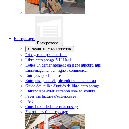
Entreposage
Entreposage
Retour au menu principal
Prix garanti pendant 1 an
Libre-entreposage à
U-Haul
Louez un déménagement en ligne aujourd’hui!
Emménagement en ligne : commencer
Entreposage climatisé
Entreposage de VR, de voiture et de bateau
Guide des tailles d'unités de libre-entreposage
Entreposage extérieur/accessible en voiture
Payer ma facture d'entreposage
FAQ
Conseils sur le libre-entreposage
Fournitures d’entreposage