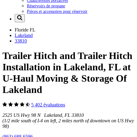
Chaufferettes portatives
Réservoirs de propane
Pièces et accessoires pour réservoir
Floride
FL
Lakeland
33810
Trailer Hitch and Trailer Hitch
Installation in Lakeland, FL at
U-Haul Moving & Storage Of
Lakeland
5 402 évaluations
2525 US Hwy 98 N Lakeland, FL 33810
(1/2 mile south of I-4 on left, 2 miles north of downtown on US Hwy
98)
(863) 688-6596