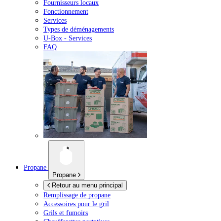
Fournisseurs locaux
Fonctionnement
Services
Types de déménagements
U-Box -
Services
FAQ
Propane
Propane
Retour au menu principal
Remplissage de propane
Accessoires pour le gril
Grils et fumoirs