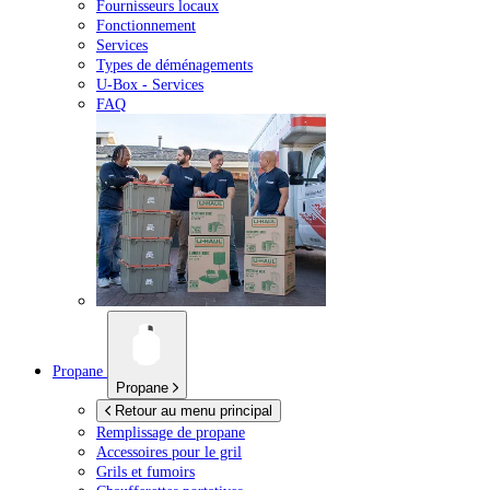
Fournisseurs locaux
Fonctionnement
Services
Types de déménagements
U-Box -
Services
FAQ
Propane
Propane
Retour au menu principal
Remplissage de propane
Accessoires pour le gril
Grils et fumoirs