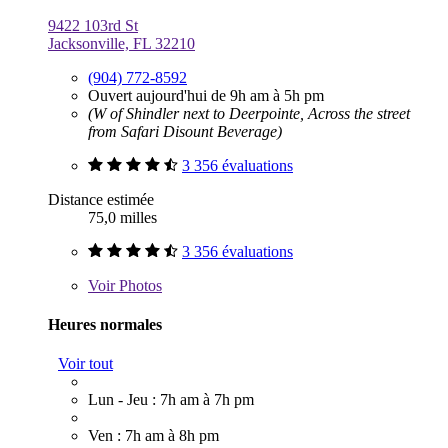
9422 103rd St
Jacksonville, FL 32210
(904) 772-8592
Ouvert aujourd'hui de 9h am à 5h pm
(W of Shindler next to Deerpointe, Across the street
from Safari Disount Beverage)
3 356 évaluations
Distance estimée
75,0 milles
3 356 évaluations
Voir
Photos
Heures normales
Voir tout
Lun - Jeu : 7h am à 7h pm
Ven : 7h am à 8h pm