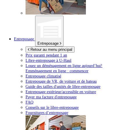
Entreposage
Entreposage
Retour au menu principal
Prix garanti pendant 1 an
Libre-entreposage à
U-Haul
Louez un déménagement en ligne aujourd’hui!
Emménagement en ligne : commencer
Entreposage climatisé
Entreposage de VR, de voiture et de bateau
Guide des tailles d'unités de libre-entreposage
Entreposage extérieur/accessible en voiture
Payer ma facture d'entreposage
FAQ
Conseils sur le libre-entreposage
Fournitures d’entreposage